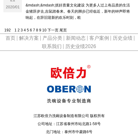
&mdash;&mdash;抓好质量文化建设 为更多人过上有品质的生活
2020/01
金猪辞岁去,吉鼠踏春来。春天的脚步已经临近，新年的钟声即将
响起，在辞旧迎新的欢乐时刻，欧
192
1
2
3
4
5
6
7
8
9
10
下一页
尾页
首页
解决方案
产品分类
新闻动态
客户案例
历史业绩
联系我们
历史业绩2026
江苏欧倍力洗碗设备制造有限公司 版权所有
公司地址：江苏省泰州市站北路1-58号
北门地址：泰州市中菱路6号