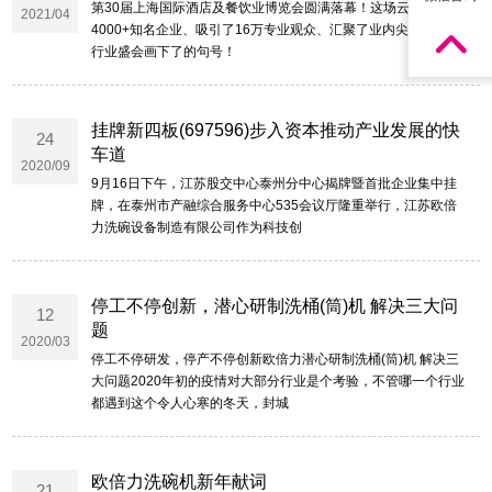
第30届上海国际酒店及餐饮业博览会圆满落幕！这场云集了
2021/04
4000+知名企业、吸引了16万专业观众、汇聚了业内尖端产品的
行业盛会画下了的句号！
挂牌新四板(697596)步入资本推动产业发展的快
24
车道
2020/09
9月16日下午，江苏股交中心泰州分中心揭牌暨首批企业集中挂
牌，在泰州市产融综合服务中心535会议厅隆重举行，江苏欧倍
力洗碗设备制造有限公司作为科技创
停工不停创新，潜心研制洗桶(筒)机 解决三大问
12
题
2020/03
停工不停研发，停产不停创新欧倍力潜心研制洗桶(筒)机 解决三
大问题2020年初的疫情对大部分行业是个考验，不管哪一个行业
都遇到这个令人心寒的冬天，封城
欧倍力洗碗机新年献词
21