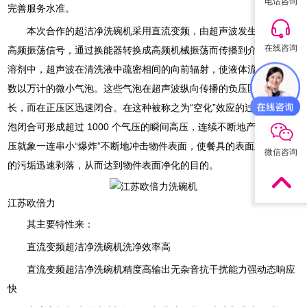
电话咨询
完善服务水准。
本次合作的超洁净洗碗机采用直流变频，由超声波发生器发出的
在线咨询
高频振荡信号，通过换能器转换成高频机械振荡而传播到介质 -- 清洗
溶剂中，超声波在清洗液中疏密相间的向前辐射，使液体流动而产生
数以万计的微小气泡。这些气泡在超声波纵向传播的负压区形成、生
QQ咨询
长，而在正压区迅速闭合。在这种被称之为“空化”效应的过程中，气
泡闭合可形成超过 1000 个气压的瞬间高压，连续不断地产生瞬间高
压就象一连串小“爆炸”不断地冲击物件表面，使餐具的表面及缝隙中
微信咨询
的污垢迅速剥落，从而达到物件表面净化的目的。
江苏欧倍力
其主要特性来：
直流变频超洁净洗碗机洗净效率高
直流变频超洁净洗碗机精度高输出无杂音抗干扰能力强动态响应
快